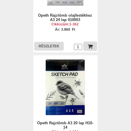
Opeth Rajztömb olajfestékhez
A3 24 lap 010003
Cikkszám:1-362
Ár: 3.960 Ft
RÉSZLETEK
Opeth Rajztömb A3 20 lap H10-
14