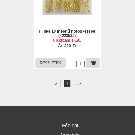
Flinke 10 méretű horogkészlet
(4223532)
Cikkszám:1-191
Ár: 330 Ft
RÉSZLETEK
<<
1
>>
Főoldal