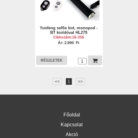
Yunfeng selfie bot, monopod -
BT kioldóval HL279
Cikkszám:16-356
Ár: 2.990 Ft
RÉSZLETEK
<<
1
>>
Főoldal
Kapcsolat
Akció