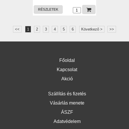
RÉSZLETEK
<<
1
2
3
4
5
6
Következő >
>>
Főoldal
Kapcsolat
Akció
Szállítás és fizetés
Vásárlás menete
ÁSZF
Adatvédelem